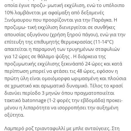
οποία έγινε προζυ- μωτική εκχύλιση, ενώ το υπόλοιπο
10% λαμβάνεται με αφαίμαξη από δεξαμενές
Ξινόμαυρου που προορίζονται για την Παράγκα. Η
προζυμω- τική εκχύλιση διενεργείται σε συνθήκες
απουσίας οξυγόνου (χρήση ξηρού πάγου), ενώ για την
επίτευξη της επιθυμητής θερμοκρασίας (11-14°C)
απαιτείται η παραμονή των τρυγημένων σταφυλιών
για 12 ώρες σε θάλαμο ψύξης . Η διάρκεια της
προζυμωτικής εκχύλισης ξεκινάαπό 24 ώρες και κατά
περίπτωση μπορεί να φτάσει τις 48 ώρες, εφόσον η
πρώτη ύλη είναι ομοιόμορφα ωριμασμένη και πλούσια
σε χρωστικό και αρωματικό δυναμικό. Τέλος το κρασί
διανύει περίοδο 3 μηνών όπου πραγματοποιείται
τακτικό batonnage (1-2 φορές την εβδομάδα) προκει-
μένου η λιπαρότητα να ισορροπήσει την αυξημένη
οξύτητα.
Λαμπερό ροζ τριανταφυλλί με μπλε ανταύγειες. Στη