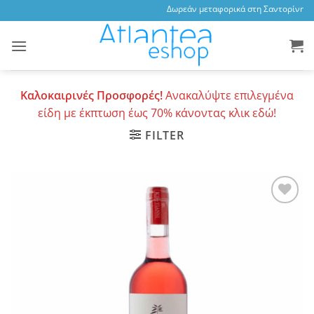
Skip
Δωρεάν μεταφορικά στη Σαντορίνη, 3,4
to
content
Καλοκαιρινές Προσφορές!
Ανακαλύψτε επιλεγμένα
είδη με έκπτωση έως 70% κάνοντας κλικ εδώ!
FILTER
Add to
wishlist