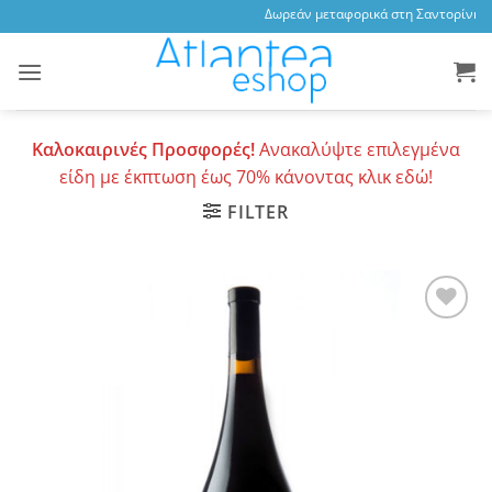
Skip
Δωρεάν μεταφορικά στη Σαντορίνη, 3,
to
content
Καλοκαιρινές Προσφορές!
Ανακαλύψτε επιλεγμένα
είδη με έκπτωση έως 70% κάνοντας κλικ εδώ!
FILTER
Add to
wishlist