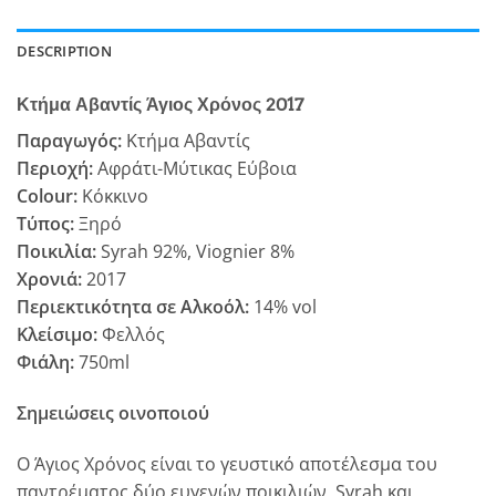
DESCRIPTION
Κτήμα Αβαντίς Άγιος Χρόνος 2017
Παραγωγός:
Κτήμα Αβαντίς
Περιοχή:
Αφράτι-Μύτικας Εύβοια
Colour:
Κόκκινο
Τύπος:
Ξηρό
Ποικιλία:
Syrah 92%, Viognier 8%
Χρονιά:
2017
Περιεκτικότητα σε Αλκοόλ:
14% vol
Κλείσιμο:
Φελλός
Φιάλη:
750ml
Σημειώσεις οινοποιού
Ο Άγιος Χρόνος είναι το γευστικό αποτέλεσμα του
παντρέματος δύο ευγενών ποικιλιών, Syrah και