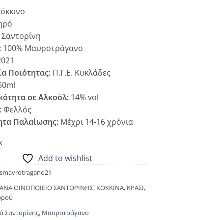
όκκινο
ηρό
Σαντορίνη
:
100% Μαυροτράγανο
021
α Ποιότητας:
Π.Γ.Ε. Κυκλάδες
50ml
κότητα σε Αλκοόλ:
14% vol
:
Φελλός
ητα Παλαίωσης:
Μέχρι 14-16 χρόνια
k
Add to wishlist
osmavrotragano21
ΑΝΑ ΟΙΝΟΠΟΙΕΙΟ ΣΑΝΤΟΡΙΝΗΣ
,
ΚΟΚΚΙΝΑ
,
ΚΡΑΣΙ
,
υρού
ά Σαντορίνης
,
Μαυροτράγανο