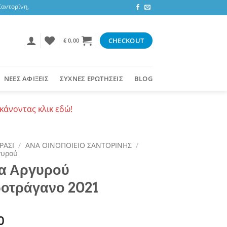
τορίνη, 3,47 ευρώ στην υπόλοιπη Ελλάδα ή δωρεάν για αγορές 50+ ευρώ
CHECKOUT
€
0.00
ΝΕΕΣ ΑΦΙΞΕΙΣ
ΣΥΧΝΕΣ ΕΡΩΤΗΣΕΙΣ
BLOG
κάνοντας κλικ εδώ!
ΡΑΣΙ
/
ΑΝΑ ΟΙΝΟΠΟΙΕΙΟ ΣΑΝΤΟΡΙΝΗΣ
/
γυρού
α Αργυρού
οτράγανο 2021
0