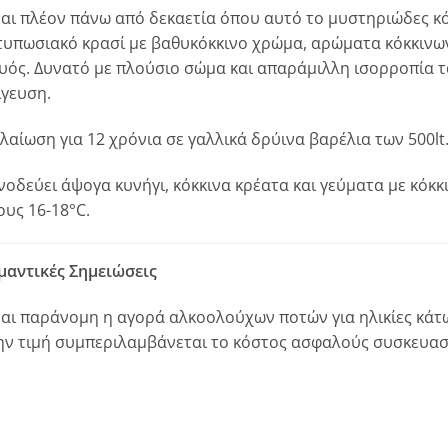
ναι πλέον πάνω από δεκαετία όπου αυτό το μυστηριώδες κό
τυπωσιακό κρασί με βαθυκόκκινο χρώμα, αρώματα κόκκινων
υός. Δυνατό με πλούσιο σώμα και απαράμιλλη ισορροπία τ
ίγευση.
λαίωση για 12 χρόνια σε γαλλικά δρύινα βαρέλια των 500lt
νοδεύει άψογα κυνήγι, κόκκινα κρέατα και γεύματα με κόκκι
ους 16-18°C.
μαντικές Σημειώσεις
ναι παράνομη η αγορά αλκοολούχων ποτών για ηλικίες κάτω
ην τιμή συμπεριλαμβάνεται το κόστος ασφαλούς συσκευασ