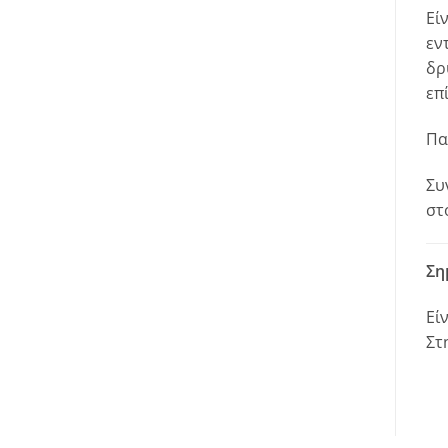
Εί
εν
δρ
επ
Πα
Συ
στ
Ση
Εί
Στ