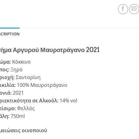
SCRIPTION
ήμα Αργυρού Μαυροτράγανο 2021
ώμα:
Κόκκινο
πος:
Ξηρό
ριοχή:
Σαντορίνη
ικιλία:
100% Μαυροτράγανο
ονιά:
2021
ριεκτικότητα σε Αλκοόλ:
14% vol
είσιμο:
Φελλός
άλη:
750ml
μειώσεις οινοποιού