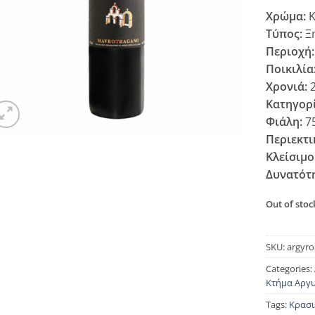
Χρώμα:
Κ
Τύπος:
Ξ
Περιοχή:
Ποικιλία
Χρονιά:
2
Κατηγορί
Φιάλη:
7
Περιεκτι
Κλείσιμο
Δυνατότ
Out of stoc
SKU:
argyr
Categories:
Κτήμα Αργ
Tags:
Κρασι