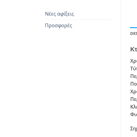
Νέες αφίξεις
Προσφορές
DE
Κτ
Χρ
Τύ
Πε
Πο
Χρ
Πε
Κλ
Φι
Ση