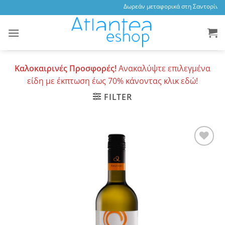
Skip
Δωρεάν μεταφορικά στη Σαντορίνη, 3
to
content
Καλοκαιρινές Προσφορές!
Ανακαλύψτε επιλεγμένα
είδη με έκπτωση έως 70% κάνοντας κλικ εδώ!
FILTER
Add to
wishlist