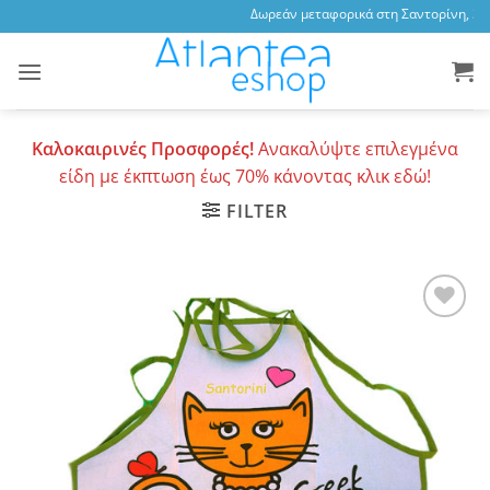
Skip
Δωρεάν μεταφορικά στη Σαντορίνη, 3,47
to
content
Καλοκαιρινές Προσφορές!
Ανακαλύψτε επιλεγμένα
είδη με έκπτωση έως 70% κάνοντας κλικ εδώ!
FILTER
Add to
wishlist