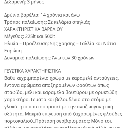
Δεξαμενή: 3 μήνες
Δρύινα βαρέλια: 14 χρόνια και άνω
Τρόπος παλαίωσης: Σε κελάρια σπηλιάς
ΧΑΡΑΚΤΗΡΙΣΤΙΚΑ ΒΑΡΕΛΙΟΥ
Μέγεθος: 225lt και 500lt
Ηλικία – Προέλευση: 5ης χρήσης – Γαλλία και Νότια
Ευρώπη
Δυναμικό παλαίωσης: Άνω των 30 χρόνων
ΓΕΥΣΤΙΚΑ ΧΑΡΑΚΤΗΡΙΣΤΙΚΑ
Βαθύ κεχριμπαρένιο χρώμα με καραμελέ ανταύγειες,
έντονα αρώματα αποξηραμένων φρούτων όπως
σταφίδα, μέλι και καραμέλα βουτύρου με ορυκτώδη
χαρακτήρα. Γεμάτο και βελουδένιο στο στόμα με
γλυκύτητα που ισορροπεί με την αναζωογονητική
οξύτητα. Μακριά επίγευση από ζαχαρωμένες φλούδες
πορτοκαλιού..
Πρόταση σερβιρίσματος: Μόνο του
αλλά και με σοκολάτα, ανατολίτικα γλυκά αλλά και με