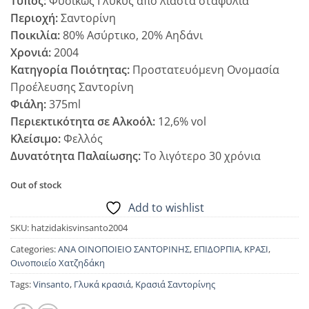
Τύπος:
Φυσικώς Γλυκύς από λιαστά σταφύλια
Περιοχή:
Σαντορίνη
Ποικιλία:
80%
Ασύρτικο, 20% Αηδάνι
Χρονιά:
2004
Κατηγορία Ποιότητας:
Προστατευόμενη Ονομασία
Προέλευσης Σαντορίνη
Φιάλη:
375ml
Περιεκτικότητα σε Αλκοόλ:
12,6% vol
Κλείσιμο:
Φελλός
Δυνατότητα Παλαίωσης:
Το λιγότερο 30 χρόνια
Out of stock
Add to wishlist
SKU:
hatzidakisvinsanto2004
Categories:
ΑΝΑ ΟΙΝΟΠΟΙΕΙΟ ΣΑΝΤΟΡΙΝΗΣ
,
ΕΠΙΔΟΡΠΙΑ
,
ΚΡΑΣΙ
,
Οινοποιείο Χατζηδάκη
Tags:
Vinsanto
,
Γλυκά κρασιά
,
Κρασιά Σαντορίνης