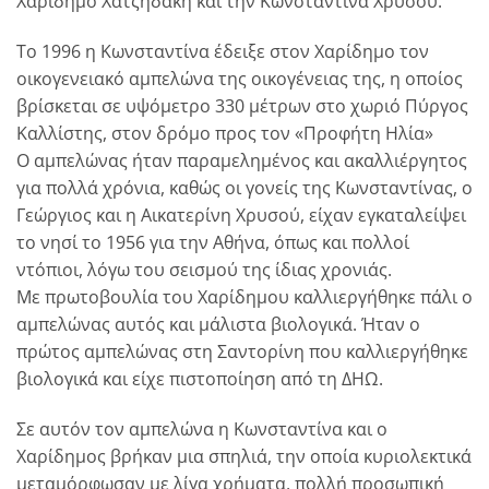
Χαρίδημο Χατζηδάκη και την Κωνσταντίνα Χρυσού.
Το 1996 η Κωνσταντίνα έδειξε στον Χαρίδημο τον
οικογενειακό αμπελώνα της οικογένειας της, η οποίος
βρίσκεται σε υψόμετρο 330 μέτρων στο χωριό Πύργος
Καλλίστης, στον δρόμο προς τον «Προφήτη Ηλία»
Ο αμπελώνας ήταν παραμελημένος και ακαλλιέργητος
για πολλά χρόνια, καθώς οι γονείς της Κωνσταντίνας, ο
Γεώργιος και η Αικατερίνη Χρυσού, είχαν εγκαταλείψει
το νησί το 1956 για την Αθήνα, όπως και πολλοί
ντόπιοι, λόγω του σεισμού της ίδιας χρονιάς.
Με πρωτοβουλία του Χαρίδημου καλλιεργήθηκε πάλι ο
αμπελώνας αυτός και μάλιστα βιολογικά. Ήταν ο
πρώτος αμπελώνας στη Σαντορίνη που καλλιεργήθηκε
βιολογικά και είχε πιστοποίηση από τη ΔΗΩ.
Σε αυτόν τον αμπελώνα η Κωνσταντίνα και ο
Χαρίδημος βρήκαν μια σπηλιά, την οποία κυριολεκτικά
μεταμόρφωσαν με λίγα χρήματα, πολλή προσωπική