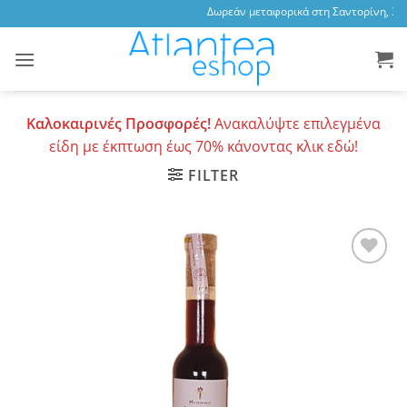
Skip
Δωρεάν μεταφορικά στη Σαντορίνη, 3,47
to
content
Καλοκαιρινές Προσφορές!
Ανακαλύψτε επιλεγμένα
είδη με έκπτωση έως 70% κάνοντας κλικ εδώ!
FILTER
Add to
wishlist