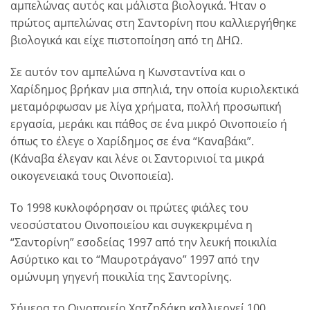
αμπελώνας αυτός και μάλιστα βιολογικά. Ήταν ο
πρώτος αμπελώνας στη Σαντορίνη που καλλιεργήθηκε
βιολογικά και είχε πιστοποίηση από τη ΔΗΩ.
Σε αυτόν τον αμπελώνα η Κωνσταντίνα και ο
Χαρίδημος βρήκαν μια σπηλιά, την οποία κυριολεκτικά
μεταμόρφωσαν με λίγα χρήματα, πολλή προσωπική
εργασία, μεράκι και πάθος σε ένα μικρό Οινοποιείο ή
όπως το έλεγε ο Χαρίδημος σε ένα “Καναβάκι”.
(Κάναβα έλεγαν και λένε οι Σαντορινιοί τα μικρά
οικογενειακά τους Οινοποιεία).
Το 1998 κυκλοφόρησαν οι πρώτες φιάλες του
νεοσύστατου Οινοποιείου και συγκεκριμένα η
“Σαντορίνη” εσοδείας 1997 από την λευκή ποικιλία
Ασύρτικο και το “Μαυροτράγανο” 1997 από την
ομώνυμη γηγενή ποικιλία της Σαντορίνης.
Σήμερα το Οινοποιείο Χατζηδάκη καλλιεργεί 100