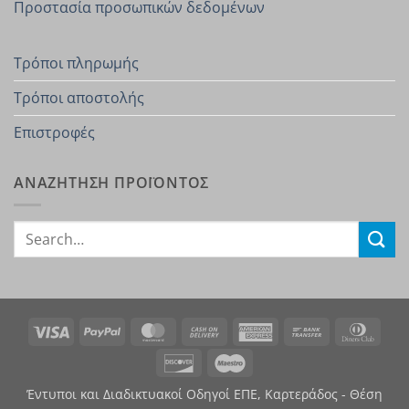
Προστασία προσωπικών δεδομένων
Τρόποι πληρωμής
Τρόποι αποστολής
Επιστροφές
ΑΝΑΖΗΤΗΣΗ ΠΡΟΪΟΝΤΟΣ
Search
for:
Visa
PayPal
MasterCard
Cash
American
Bank
Dinn
On
Express
Transfer
Club
Discover
Maestro
Delivery
Έντυποι και Διαδικτυακοί Οδηγοί ΕΠΕ, Καρτεράδος - Θέση