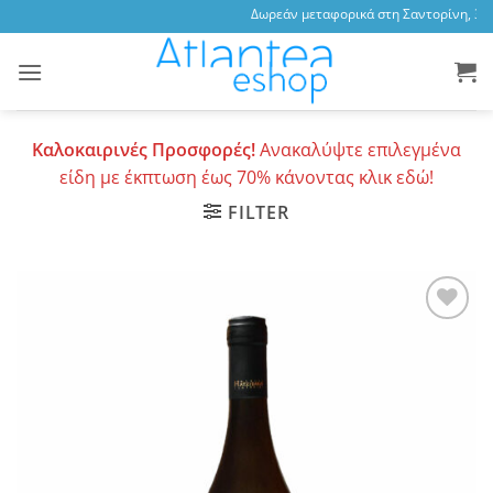
Skip
Δωρεάν μεταφορικά στη Σαντορίνη, 3,47 
to
content
Καλοκαιρινές Προσφορές!
Ανακαλύψτε επιλεγμένα
είδη με έκπτωση έως 70% κάνοντας κλικ εδώ!
FILTER
Add to
wishlist