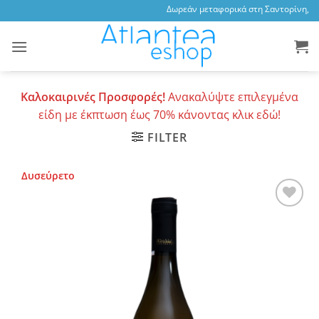
Skip
Δωρεάν μεταφορικά στη Σαντορίνη, 3,4
to
content
Καλοκαιρινές Προσφορές!
Ανακαλύψτε επιλεγμένα
είδη με έκπτωση έως 70% κάνοντας κλικ εδώ!
FILTER
Δυσεύρετο
Add to
wishlist