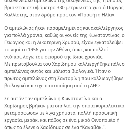
οικογενειακό αμπελώνα της οικογένειας της, η οποίος
βρίσκεται σε υψόμετρο 330 μέτρων στο χωριό Πύργος
Καλλίστης, στον δρόμο προς τον «Προφήτη Ηλία».
Ο αμπελώνας ήταν παραμελημένος και ακαλλιέργητος
για πολλά χρόνια, καθώς οι γονείς της Κωνσταντίνας, ο
Γεώργιος και η Αικατερίνη Χρυσού, είχαν εγκαταλείψει
το νησί το 1956 για την Αθήνα, όπως και πολλοί
ντόπιοι, λόγω του σεισμού της ίδιας χρονιάς.
Με πρωτοβουλία του Χαρίδημου καλλιεργήθηκε πάλι ο
αμπελώνας αυτός και μάλιστα βιολογικά. Ήταν ο
πρώτος αμπελώνας στη Σαντορίνη που καλλιεργήθηκε
βιολογικά και είχε πιστοποίηση από τη ΔΗΩ.
Σε αυτόν τον αμπελώνα η Κωνσταντίνα και ο
Χαρίδημος βρήκαν μια σπηλιά, την οποία κυριολεκτικά
μεταμόρφωσαν με λίγα χρήματα, πολλή προσωπική
εργασία, μεράκι και πάθος σε ένα μικρό Οινοποιείο ή
όπως το έλεγε ο Χαρίδημος σε ένα “Καναβάκι”.