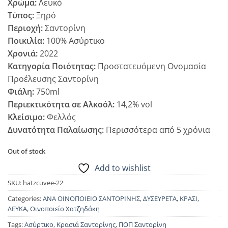
Χρώμα:
Λευκό
Τύπος:
Ξηρό
Περιοχή:
Σαντορίνη
Ποικιλία:
100% Ασύρτικο
Χρονιά:
2022
Κατηγορία Ποιότητας:
Προστατευόμενη Ονομασία
Προέλευσης Σαντορίνη
Φιάλη:
750ml
Περιεκτικότητα σε Αλκοόλ:
14,2% vol
Κλείσιμο:
Φελλός
Δυνατότητα Παλαίωσης:
Περισσότερα από 5 χρόνια
Out of stock
Add to wishlist
SKU:
hatzcuvee-22
Categories:
ΑΝΑ ΟΙΝΟΠΟΙΕΙΟ ΣΑΝΤΟΡΙΝΗΣ
,
ΔΥΣΕΥΡΕΤΑ
,
ΚΡΑΣΙ
,
ΛΕΥΚΑ
,
Οινοποιείο Χατζηδάκη
Tags:
Ασύρτικο
,
Κρασιά Σαντορίνης
,
ΠΟΠ Σαντορίνη