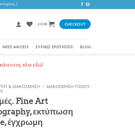
ρίνη, 3,47 ευρώ στην υπόλοιπη Ελλάδα ή δωρεάν για αγορές 50+ ευρώ
CHECKOUT
€
0.00
ΝΕΕΣ ΑΦΙΞΕΙΣ
ΣΥΧΝΕΣ ΕΡΩΤΗΣΕΙΣ
BLOG
κάνοντας κλικ εδώ!
ΠΙΤΙ & ΔΙΑΚΟΣΜΗΣΗ
/
ΔΙΑΚΟΣΜΗΣΗ ΤΟΙΧΟΥ
ΟΥ
ές. Fine Art
ography, εκτύπωση
ee, έγχρωμη