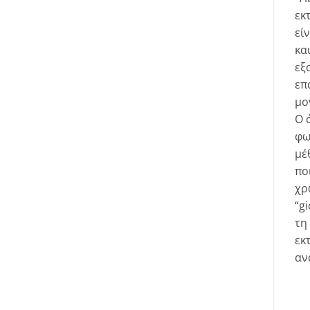
εκ
εί
κα
εξ
επ
μο
Ο 
φω
μέ
πο
χρ
“g
τη
εκ
αν