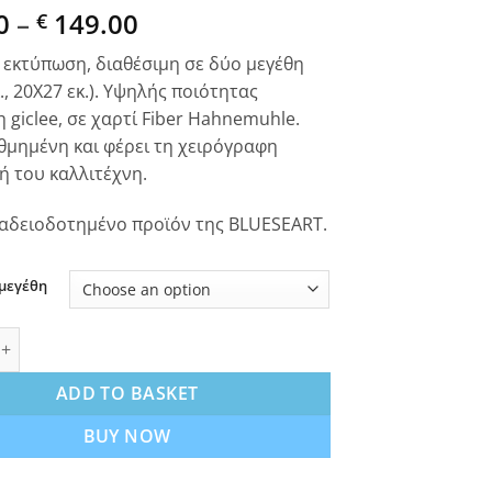
Price
0
–
149.00
€
range:
εκτύπωση, διαθέσιμη σε δύο μεγέθη
€ 42.00
., 20Χ27 εκ.). Υψηλής ποιότητας
through
 giclee, σε χαρτί Fiber Hahnemuhle.
€ 149.00
ιθμημένη και φέρει τη χειρόγραφη
 του καλλιτέχνη.
αδειοδοτημένο προϊόν της BLUESEART.
 μεγέθη
Fine Art Photography, εκτύπωση Giclee, έγχρωμη quantity
ADD TO BASKET
BUY NOW