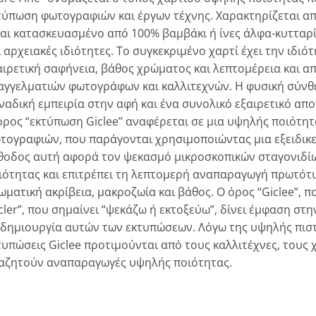
τύπωση φωτογραφιών και έργων τέχνης. Χαρακτηρίζεται από
ναι κατασκευασμένο από 100% βαμβάκι ή ίνες άλφα-κυτταρ
ι αρχειακές ιδιότητες. Το συγκεκριμένο χαρτί έχει την ιδιό
αιρετική σαφήνεια, βάθος χρώματος και λεπτομέρεια και α
αγγελματιών φωτογράφων και καλλιτεχνών. Η φυσική σύνθε
ναδική εμπειρία στην αφή και ένα συνολικό εξαιρετικό απ
όρος “εκτύπωση Giclee” αναφέρεται σε μια υψηλής ποιότη
τογραφιών, που παράγονται χρησιμοποιώντας μια εξειδικευ
θοδος αυτή αφορά τον ψεκασμό μικροσκοπικών σταγονιδίω
ιότητας και επιτρέπει τη λεπτομερή αναπαραγωγή πρωτότ
ωματική ακρίβεια, μακροζωία και βάθος. Ο όρος “Giclee”, π
icler”, που σημαίνει “ψεκάζω ή εκτοξεύω”, δίνει έμφαση στ
 δημιουργία αυτών των εκτυπώσεων. Λόγω της υψηλής πιστό
τυπώσεις Giclee προτιμούνται από τους καλλιτέχνες, τους 
αζητούν αναπαραγωγές υψηλής ποιότητας.