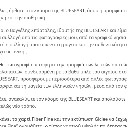
λώς ήρθατε στον κόσμο της BLUESEART, όπου η ομορφιά τ
χνη και την αισθητική.
μαι ο Βαγγέλης Σπάρταλης, ιδρυτής της BLUESEART και εί
α συλλογή από τις φωτογραφίες μου, από τα γραφικά νησιά
τή η συλλογή αποτυπώνει τη μαγεία και την αυθεντικότητα
χιτεκτονικής.
θε φωτογραφία μεταφέρει την ομορφιά των λευκών σπιτιών
αλοπατιών, συνδυασμένη με το βαθύ μπλε του αιγαίου στο
UESEART, προσφέρουμε περισσότερα από απλές φωτογραφί
ορφιά και τη μαγεία των ελληνικών νησιών, μέσα από τον 
άτε, ανακαλύψτε τον κόσμο της BLUESEART και απολαύστε
τελώς νέο τρόπο.
 κάνει το χαρτί Fiber Fine και την εκτύπωση Giclee να ξεχω
ibre Fine” ονομάζεται ο τύπος χαρτιού υψηλής ποιότητας πο