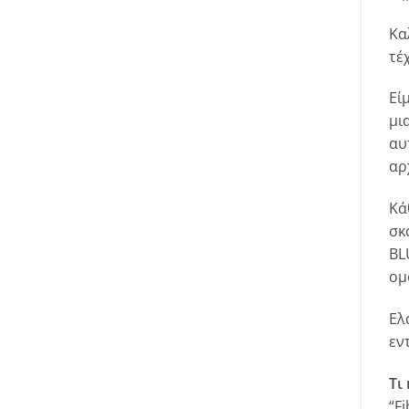
Κα
τέ
Εί
μι
αυ
αρ
Κά
σκ
BL
ομ
Ελ
εν
Τι
“F