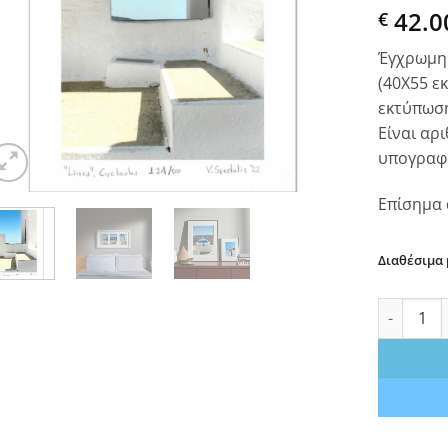
42.0
€
Έγχρωμη 
(40Χ55 εκ
εκτύπωση
Είναι αρ
υπογραφή
Επίσημα 
Διαθέσιμα
Γραμμές. 