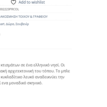
Add to wishlist
002223PRCOL
ΙΑΚΟΣΜΗΣΗ ΤΟΙΧΟΥ & ΓΡΑΦΕΙΟΥ
eart
,
Δώρα
,
Σουβενίρ
κτισμάτων σε ένα ελληνικό νησί. Οι
ακή αρχιτεκτονική του τόπου. Το μπλε
 κυκλαδίτικο λευκό αναδεικνύει την
 ενα μοναδικό σκηνικό.