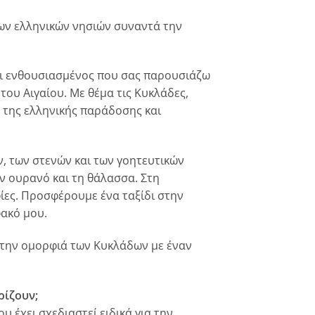
ων ελληνικών νησιών συναντά την
μαι ενθουσιασμένος που σας παρουσιάζω
 του Αιγαίου.
Με θέμα τις Κυκλάδες,
 της ελληνικής παράδοσης και
, των στενών και των γοητευτικών
ν ουρανό και τη θάλασσα.
Στη
ες. Προσφέρουμε ένα ταξίδι στην
φακό μου.
 την ομορφιά των Κυκλάδων με έναν
ρίζουν;
υ έχει σχεδιαστεί ειδικά για την