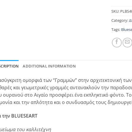
SKU:
PLBS4
Category:
Δ
Tags:
Blues
SCRIPTION
ADDITIONAL INFORMATION
ασύγκριτη ομορφιά των “Γραμμών” στην αρχιτεκτονική των 
θαρές και γεωμετρικές γραμμές αντανακλούν την παραδοσι
υ ουρανού στο Αιγαίο προσφέρει ένα εκπληκτικό φόντο. Το
μονία και την απλότητα και ο συνδυασμός τους δημιουργεί
α την BLUESEART
μείωμα του καλλιτέχνη