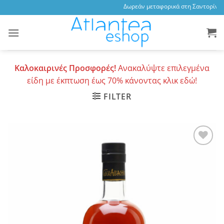
Skip
Δωρεάν μεταφορικά στη Σαντορίνη, 
to
content
Καλοκαιρινές Προσφορές!
Ανακαλύψτε επιλεγμένα
είδη με έκπτωση έως 70% κάνοντας κλικ εδώ!
FILTER
Add to
wishlist