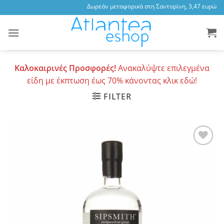
Skip
Δωρεάν μεταφορικά στη Σαντορίνη, 3,47 ευρώ στ
to
content
Καλοκαιρινές Προσφορές!
Ανακαλύψτε επιλεγμένα
είδη με έκπτωση έως 70% κάνοντας κλικ εδώ!
FILTER
Add to
wishlist