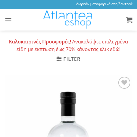
Skip
Δωρεάν μεταφορικά στη Σαντορίνη, 
to
content
Καλοκαιρινές Προσφορές!
Ανακαλύψτε επιλεγμένα
είδη με έκπτωση έως 70% κάνοντας κλικ εδώ!
FILTER
Add to
wishlist