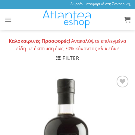
Skip
Δωρεάν μεταφορικά στη Σαντορίνη, 3,4
to
content
Καλοκαιρινές Προσφορές!
Ανακαλύψτε επιλεγμένα
είδη με έκπτωση έως 70% κάνοντας κλικ εδώ!
FILTER
Add to
wishlist