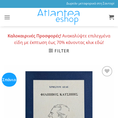
Skip
Δωρεάν μεταφορικά στη Σαντορίνη, 
to
content
Καλοκαιρινές Προσφορές!
Ανακαλύψτε επιλεγμένα
είδη με έκπτωση έως 70% κάνοντας κλικ εδώ!
FILTER
Σπάνιο
Add to
wishlist