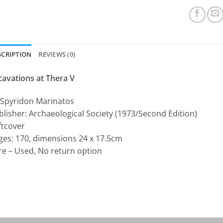
SCRIPTION
REVIEWS (0)
cavations at Thera V
 Spyridon Marinatos
blisher: Archaeological Society (1973/Second Edition)
ftcover
ges: 170, dimensions 24 x 17.5cm
re – Used, No return option