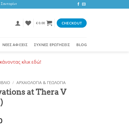
αντορίνη, 3,47 ευρώ στην υπόλοιπη Ελλάδα ή δωρεάν για αγορές 50+ ευρώ
CHECKOUT
€
0.00
ΝΕΕΣ ΑΦΙΞΕΙΣ
ΣΥΧΝΕΣ ΕΡΩΤΗΣΕΙΣ
BLOG
κάνοντας κλικ εδώ!
ΙΒΛΙΟ
/
ΑΡΧΑΙΟΛΟΓΙΑ & ΓΕΩΛΟΓΙΑ
ations at Thera V
)
0