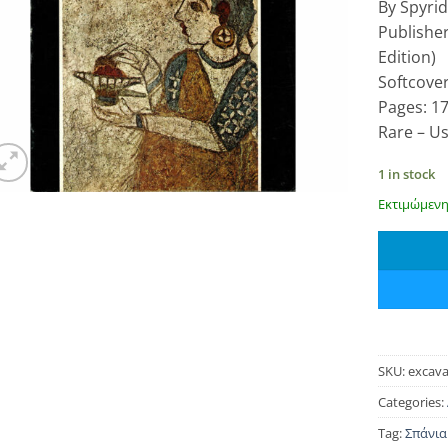
By Spyri
Publisher
Edition)
Softcove
Pages: 1
Rare – U
1 in stock
Εκτιμώμενη
SKU:
excava
Categories:
Tag:
Σπάνια