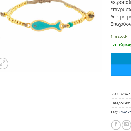
Χειροποί
was:
επιχρυσω
€ 26.0
Δέσιμο μ
Επιχρύσω
1 in stock
Εκτιμώμενη
SKU:
B2847
Categories:
Tag:
Καλοκα