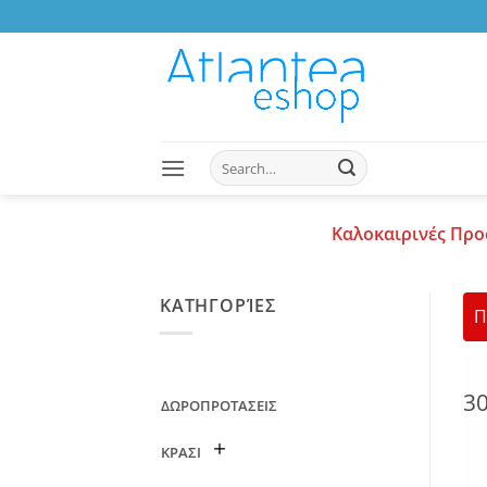
Skip
to
content
Search
for:
Καλοκαιρινές Προ
ΚΑΤΗΓΟΡΊΕΣ
Π
3
ΔΩΡΟΠΡΟΤΑΣΕΙΣ
ΚΡΑΣΙ