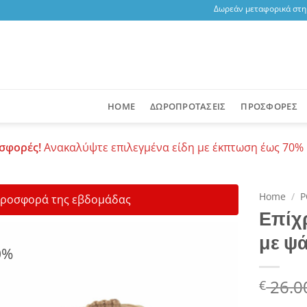
Δωρεάν μεταφορικά στη Σα
HOME
ΔΩΡΟΠΡΟΤΑΣΕΙΣ
ΠΡΟΣΦΟΡΕΣ
σφορές!
Ανακαλύψτε επιλεγμένα είδη με έκπτωση έως 70% 
Home
/
Ρ
ροσφορά της εβδομάδας
Επίχ
με ψ
0%
Add to
wishlist
Origin
26.0
€
price