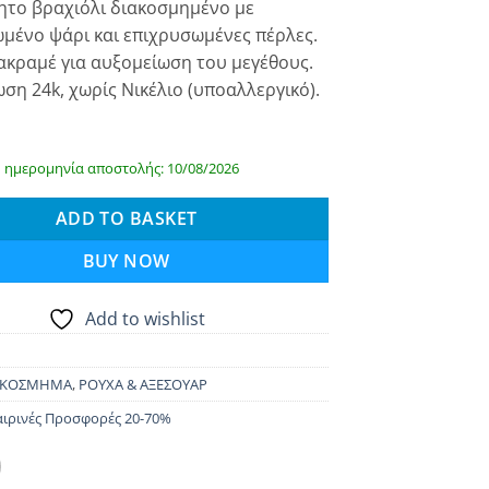
ητο βραχιόλι διακοσμημένο με
is:
μένο ψάρι και επιχρυσωμένες πέρλες.
0.
€ 26.00.
ακραμέ για αυξομείωση του μεγέθους.
ση 24k, χωρίς Νικέλιο (υποαλλεργικό).
 ημερομηνία αποστολής: 10/08/2026
ADD TO BASKET
BUY NOW
Add to wishlist
ΚΟΣΜΗΜΑ
,
ΡΟΥΧΑ & ΑΞΕΣΟΥΑΡ
ιρινές Προσφορές 20-70%