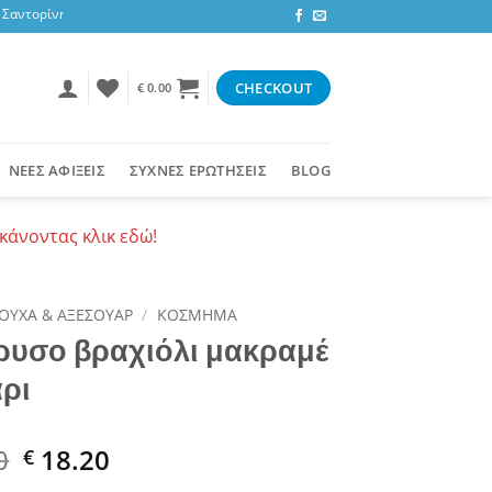
ντορίνη, 3,47 ευρώ στην υπόλοιπη Ελλάδα ή δωρεάν για αγορές 50+ ευρώ
CHECKOUT
€
0.00
ΝΕΕΣ ΑΦΙΞΕΙΣ
ΣΥΧΝΕΣ ΕΡΩΤΗΣΕΙΣ
BLOG
κάνοντας κλικ εδώ!
ΟΥΧΑ & ΑΞΕΣΟΥΑΡ
/
ΚΟΣΜΗΜΑ
ρυσο βραχιόλι μακραμέ
άρι
al
Current
0
18.20
€
price