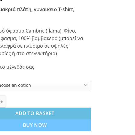
μακριά πλάτη, γυναικείο T-shirt,
ό ύφασμα Cambric (flama): Φίνο,
φασμα, 100% βαμβακερό (μπορεί να
ελαφρά σε πλύσιμο σε υψηλές
σίες ή στο στεγνωτήριο)
 το μέγεθός σας:
ακριά πλάτη, γυναικείο T-shirt, λευκό quantity
ADD TO BASKET
BUY NOW