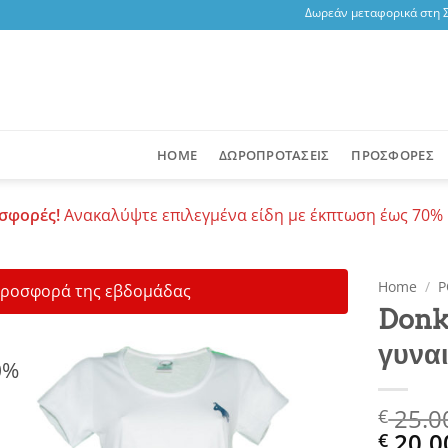
Δωρεάν μεταφορικά στη Σαν
HOME
ΔΩΡΟΠΡΟΤΑΣΕΙΣ
ΠΡΟΣΦΟΡΕΣ
σφορές!
Ανακαλύψτε επιλεγμένα είδη με έκπτωση έως 70% 
Home
/
Ρ
ροσφορά της εβδομάδας
Donk
γυναι
0%
Add to
wishlist
25.0
€
20.0
€