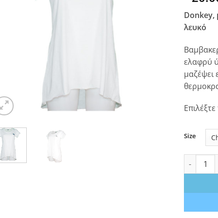
Donkey, 
λευκό
Βαμβακερ
ελαφρύ ύ
μαζέψει 
θερμοκρα
Επιλέξτε
Size
Donkey, μ