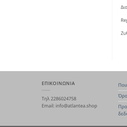
Δια
Reg
Ζυ
ΕΠΙΚΟΙΝΩΝΙΑ
Ποι
Όρο
Τηλ 2286024758
Email: info@atlantea.shop
Προ
δεδ