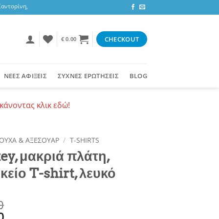
τορίνη, 3,47 ευρώ στην υπόλοιπη Ελλάδα ή δωρεάν για αγορές 50+ ευρώ
CHECKOUT
€
0.00
ΝΕΕΣ ΑΦΙΞΕΙΣ
ΣΥΧΝΕΣ ΕΡΩΤΗΣΕΙΣ
BLOG
κάνοντας κλικ εδώ!
ΟΥΧΑ & ΑΞΕΣΟΥΑΡ
/
T-SHIRTS
ey, μακριά πλάτη,
κείο T-shirt, λευκό
0
0