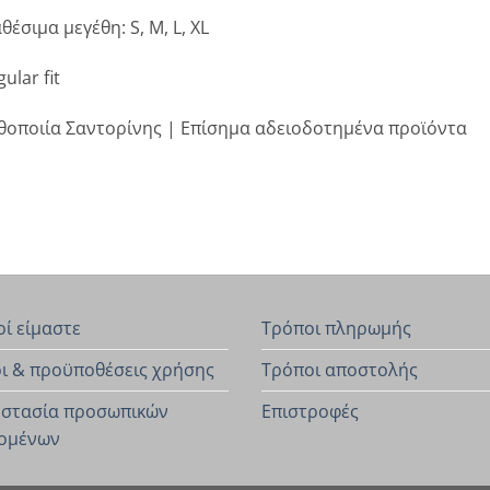
θέσιμα μεγέθη: S, M, L, XL
ular fit
θοποιία Σαντορίνης | Επίσημα αδειοδοτημένα προϊόντα
οί είμαστε
Τρόποι πληρωμής
ι & προϋποθέσεις χρήσης
Τρόποι αποστολής
στασία προσωπικών
Επιστροφές
ομένων