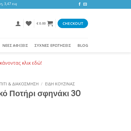
 3,47 ευρώ στην υπόλοιπη Ελλάδα ή δωρεάν για αγορές 50+ ευρώ
CHECKOUT
€
0.00
ΝΕΕΣ ΑΦΙΞΕΙΣ
ΣΥΧΝΕΣ ΕΡΩΤΗΣΕΙΣ
BLOG
κάνοντας κλικ εδώ!
ΠΙΤΙ & ΔΙΑΚΟΣΜΗΣΗ
/
ΕΙΔΗ ΚΟΥΖΙΝΑΣ
κό Ποτήρι σφηνάκι 30