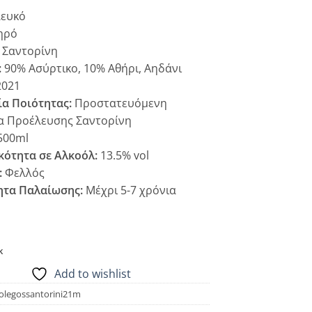
ευκό
ηρό
Σαντορίνη
:
90% Ασύρτικο, 10% Αθήρι, Αηδάνι
021
α Ποιότητας:
Προστατευόμενη
α Προέλευσης Σαντορίνη
500ml
κότητα σε Αλκοόλ:
13.5% vol
:
Φελλός
ητα Παλαίωσης:
Μέχρι 5-7 χρόνια
k
Add to wishlist
olegossantorini21m