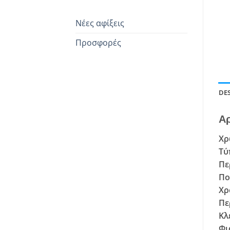
Νέες αφίξεις
Προσφορές
DE
Αρ
Χρ
Τύ
Πε
Πο
Χρ
Πε
Κλ
Φι