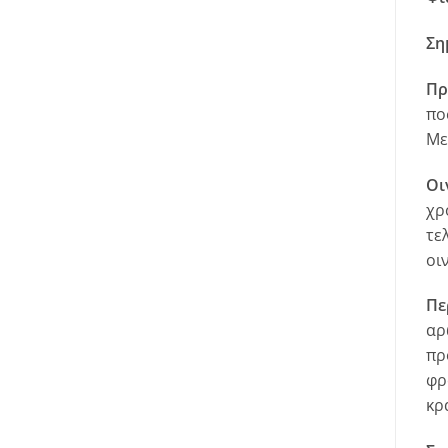
Ση
Πρ
πο
Με
Οι
χρ
τε
οι
Πε
αρ
πρ
φρ
κρ