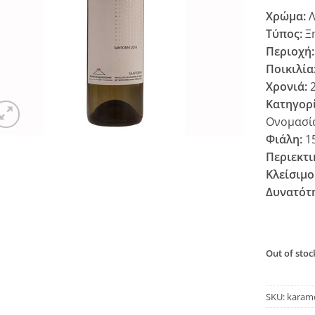
Χρώμα:
Λ
Τύπος:
Ξ
Περιοχή:
Ποικιλία
Χρονιά:
2
Κατηγορί
Ονομασί
Φιάλη:
1
Περιεκτι
Κλείσιμο
Δυνατότ
Out of stoc
SKU:
karam