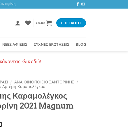
ορίνη, 3,47 ευρώ στην υπόλοιπη Ελλάδα ή δωρεάν για αγορές 50+ ευρώ
CHECKOUT
€
0.00
ΝΕΕΣ ΑΦΙΞΕΙΣ
ΣΥΧΝΕΣ ΕΡΩΤΗΣΕΙΣ
BLOG
κάνοντας κλικ εδώ!
ΡΑΣΙ
/
ΑΝΑ ΟΙΝΟΠΟΙΕΙΟ ΣΑΝΤΟΡΙΝΗΣ
/
ο Αρτέμη Καραμολέγκου
μης Καραμολέγκος
ορίνη 2021 Magnum
0