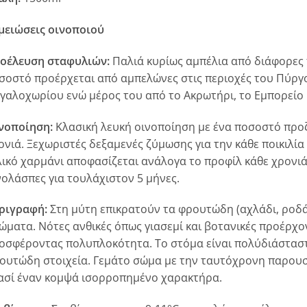
μειώσεις οινοποιού
οέλευση σταφυλιών:
Παλιά κυρίως αμπέλια από διάφορες 
σοστό προέρχεται από αμπελώνες στις περιοχές του Πύργου
γαλοχωρίου ενώ μέρος του από το Ακρωτήρι, το Εμπορείο 
νοποίηση:
Κλασική λευκή οινοποίηση με ένα ποσοστό προ
ονιά. Ξεχωριστές δεξαμενές ζύμωσης για την κάθε ποικιλία
λικό χαρμάνι αποφασίζεται ανάλογα το προφίλ κάθε χρονιάς
νολάσπες για τουλάχιστον 5 μήνες.
ριγραφή:
Στη μύτη επικρατούν τα φρουτώδη (αχλάδι, ροδάκ
ώματα. Νότες ανθικές όπως γιασεμί και βοτανικές προέρχο
οσφέροντας πολυπλοκότητα. Το στόμα είναι πολύδιάσταστο
ουτώδη στοιχεία. Γεμάτο σώμα με την ταυτόχρονη παρουσ
ασί έναν κομψά ισορροπημένο χαρακτήρα.