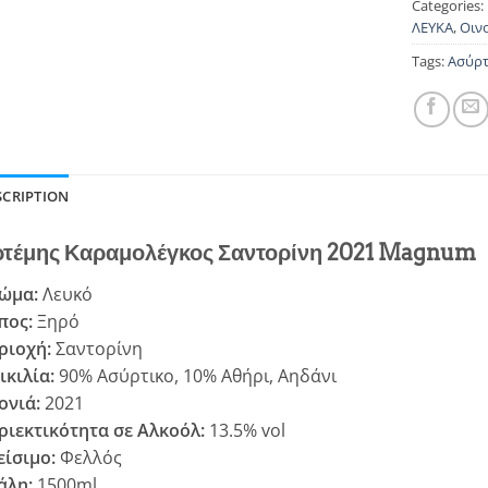
Categories:
ΛΕΥΚΑ
,
Οιν
Tags:
Ασύρτ
SCRIPTION
τέμης Καραμολέγκος Σαντορίνη 2021 Magnum
ώμα:
Λευκό
πος:
Ξηρό
ριοχή:
Σαντορίνη
ικιλία:
90% Ασύρτικο, 10% Αθήρι, Αηδάνι
ονιά:
2021
ριεκτικότητα σε Αλκοόλ:
13.5% vol
είσιμο:
Φελλός
άλη:
1500ml