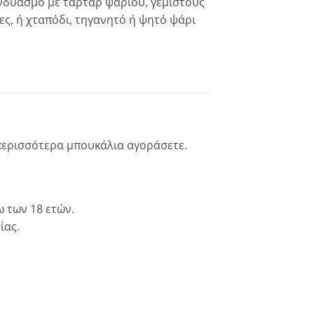
νδυασμό με ταρτάρ ψαριού, γεμιστούς
ς, ή χταπόδι, τηγανητό ή ψητό ψάρι
 περισσότερα μπουκάλια αγοράσετε.
 των 18 ετών.
ίας.