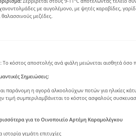
ρβίρισμα:
Σερβίρεται στους 9-11°C αποτελώντας τέλειο συ
χανοντολμάδες με αυγολέμονο, με ψητές καραβίδες, γαρίδε
ι θαλασσινούς μεζέδες.
p
: Το κόστος αποστολής ανά φιάλη μειώνεται αισθητά όσο
μαντικές Σημειώσεις:
ναι παράνομη η αγορά αλκοολούχων ποτών για ηλικίες κάτω
ην τιμή συμπεριλαμβάνεται το κόστος ασφαλούς συσκευασ
ρισσότερα για το Οινοποιείο Αρτέμη Καραμολέγκου
α ιστορία γεμάτη επιτυχίες