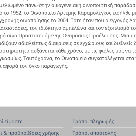
μελιωμένο πάνω στην οικογενειακή οινοποιητική παράδο
ό το 1952, το Οινοποιείο Αρτέμης Καραμολέγκος εισήλθε 
γχρονης οινοποίησης το 2004. Τότε ήταν που ο εγγονός Αρ
καταστάσεις, τον ιδιόκτητο αμπελώνα και τον εξοπλισμό τ
ρά οίνο Προστατευόμενης Ονομασίας Προέλευσης. Μιάμιση
ρδίζουν αδιαλείπτως διακρίσεις σε εγχώριους και διεθνείς
αστηριότητα αυξάνεται κάθε χρόνο, με τις φιάλες μας να 
γκοσμίως. Ταυτόχρονα, το Οινοποιείο συγκαταλέγεται στα 
τι αφορά τον όγκο παραγωγής.
οί είμαστε
Τρόποι πληρωμής
ι & προϋποθέσεις χρήσης
Τρόποι αποστολής