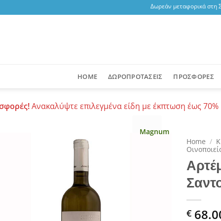
Δωρεάν μεταφορικά στη Σαντ
HOME
ΔΩΡΟΠΡΟΤΑΣΕΙΣ
ΠΡΟΣΦΟΡΕΣ
σφορές!
Ανακαλύψτε επιλεγμένα είδη με έκπτωση έως 70% 
Magnum
Home
/
Κ
Οινοποιεί
Αρτέ
Add to
wishlist
Σαντ
68.0
€