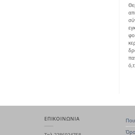
Θε
απ
σύ
εγ
φο
κε
δρ
πα
ό,
ΕΠΙΚΟΙΝΩΝΙΑ
Ποι
Όρο