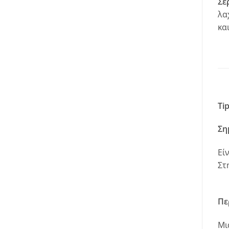
Σε
λα
κα
Ti
Ση
Εί
Στ
Πε
Μι