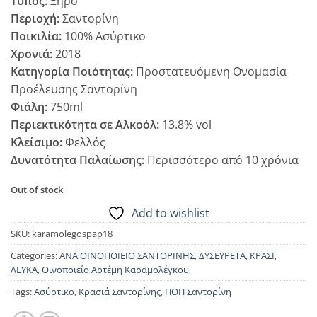
Τύπος:
Ξηρό
Περιοχή:
Σαντορίνη
Ποικιλία:
100% Ασύρτικο
Χρονιά:
2018
Κατηγορία Ποιότητας:
Προστατευόμενη Ονομασία
Προέλευσης Σαντορίνη
Φιάλη:
750ml
Περιεκτικότητα σε Αλκοόλ:
13.8% vol
Κλείσιμο:
Φελλός
Δυνατότητα Παλαίωσης:
Περισσότερο από 10 χρόνια
Out of stock
Add to wishlist
SKU:
karamolegospap18
Categories:
ΑΝΑ ΟΙΝΟΠΟΙΕΙΟ ΣΑΝΤΟΡΙΝΗΣ
,
ΔΥΣΕΥΡΕΤΑ
,
ΚΡΑΣΙ
,
ΛΕΥΚΑ
,
Οινοποιείο Αρτέμη Καραμολέγκου
Tags:
Ασύρτικο
,
Κρασιά Σαντορίνης
,
ΠΟΠ Σαντορίνη