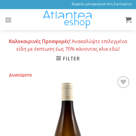
Skip
Δωρεάν μεταφορικά στη Σαντορίνη, 3,4
to
content
Καλοκαιρινές Προσφορές!
Ανακαλύψτε επιλεγμένα
είδη με έκπτωση έως 70% κάνοντας κλικ εδώ!
FILTER
Δυσεύρετο
Add to
wishlist