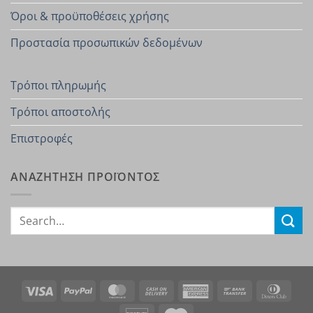
Όροι & προϋποθέσεις χρήσης
Προστασία προσωπικών δεδομένων
Τρόποι πληρωμής
Τρόποι αποστολής
Επιστροφές
ΑΝΑΖΗΤΗΣΗ ΠΡΟΪΟΝΤΟΣ
Search
for:
Visa
PayPal
MasterCard
Cash
American
Bank
Dinn
On
Express
Transfer
Club