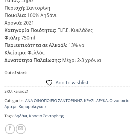
Τύπος:
Ξηρό
Περιοχή:
Σαντορίνη
Ποικιλία:
100% Αηδάνι
Χρονιά:
2021
Κατηγορία Ποιότητας:
Π.Γ.Ε. Κυκλάδες
Φιάλη:
750ml
Περιεκτικότητα σε Αλκοόλ:
13% vol
Κλείσιμο:
Φελλός
Δυνατότητα Παλαίωσης:
Μέχρι 2-3 χρόνια
Out of stock
Add to wishlist
SKU:
karaid21
Categories:
ΑΝΑ ΟΙΝΟΠΟΙΕΙΟ ΣΑΝΤΟΡΙΝΗΣ
,
ΚΡΑΣΙ
,
ΛΕΥΚΑ
,
Οινοποιείο
Αρτέμη Καραμολέγκου
Tags:
Αηδάνι
,
Κρασιά Σαντορίνης