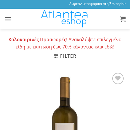
Skip
Δωρεάν μεταφορικά στη Σαντορίνη, 3,
to
content
Καλοκαιρινές Προσφορές!
Ανακαλύψτε επιλεγμένα
είδη με έκπτωση έως 70% κάνοντας κλικ εδώ!
FILTER
Add to
wishlist