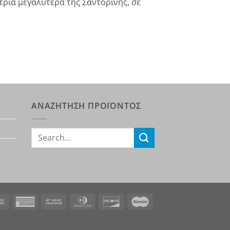
τρία μεγαλύτερα της Σαντορίνης, σε
ΑΝΑΖΗΤΗΣΗ ΠΡΟΪΟΝΤΟΣ
Search
for:
rCard
Cash
American
Bank
Dinners
Discover
Maestro
On
Express
Transfer
Club
Delivery