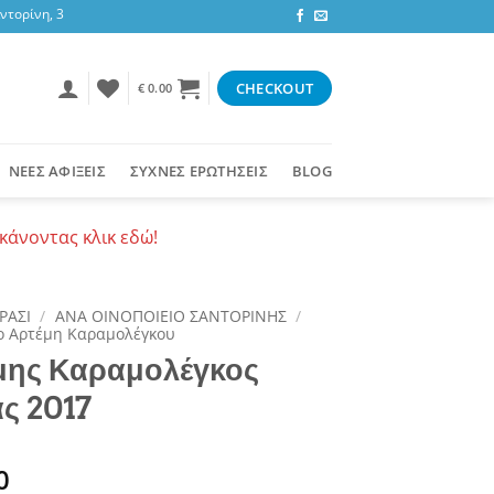
ρίνη, 3,47 ευρώ στην υπόλοιπη Ελλάδα ή δωρεάν για αγορές 50+ ευρώ
CHECKOUT
€
0.00
ΝΕΕΣ ΑΦΙΞΕΙΣ
ΣΥΧΝΕΣ ΕΡΩΤΗΣΕΙΣ
BLOG
κάνοντας κλικ εδώ!
ΡΑΣΙ
/
ΑΝΑ ΟΙΝΟΠΟΙΕΙΟ ΣΑΝΤΟΡΙΝΗΣ
/
ο Αρτέμη Καραμολέγκου
μης Καραμολέγκος
ς 2017
0