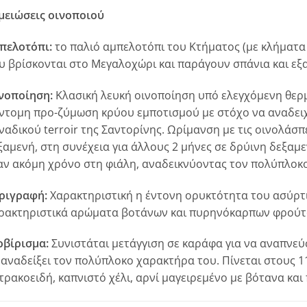
μειώσεις οινοποιού
πελοτόπι:
το παλιό αμπελοτόπι του Κτήματος (με κλήματα 
υ βρίσκονται στο Μεγαλοχώρι και παράγουν σπάνια και εξα
νοποίηση:
Κλασική λευκή οινοποίηση υπό ελεγχόμενη θερ
ντομη προ-ζύμωση κρύου εμποτισμού με στόχο να αναδειχ
ναδικού terroir της Σαντορίνης. Ωρίμανση με τις οινολάσπ
ξαμενή, στη συνέχεια για άλλους 2 μήνες σε δρύινη δεξαμ
αν ακόμη χρόνο στη φιάλη, αναδεικνύοντας τον πολύπλοκ
ριγραφή:
Χαρακτηριστική η έντονη ορυκτότητα του ασύρτι
ρακτηριστικά αρώματα βοτάνων και πυρηνόκαρπων φρούτων
ρβίρισμα:
Συνιστάται μετάγγιση σε καράφα για να αναπνεύσ
 αναδείξει τον πολύπλοκο χαρακτήρα του. Πίνεται στους 1
τρακοειδή, καπνιστό χέλι, αρνί μαγειρεμένο με βότανα και 