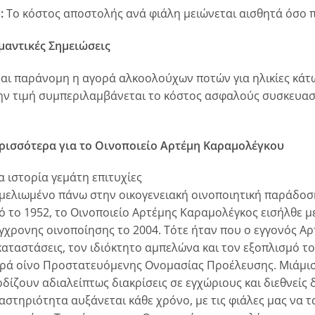
:
Το κόστος αποστολής ανά φιάλη μειώνεται αισθητά όσο 
μαντικές Σημειώσεις
ναι παράνομη η αγορά αλκοολούχων ποτών για ηλικίες κάτω
ην τιμή συμπεριλαμβάνεται το κόστος ασφαλούς συσκευασ
ρισσότερα για το Οινοποιείο Αρτέμη Καραμολέγκου
α ιστορία γεμάτη επιτυχίες
μελιωμένο πάνω στην οικογενειακή οινοποιητική παράδο
ό το 1952, το Οινοποιείο Αρτέμης Καραμολέγκος εισήλθε 
γχρονης οινοποίησης το 2004. Τότε ήταν που ο εγγονός Αρ
καταστάσεις, τον ιδιόκτητο αμπελώνα και τον εξοπλισμό τ
ρά οίνο Προστατευόμενης Ονομασίας Προέλευσης. Μιάμιση
ρδίζουν αδιαλείπτως διακρίσεις σε εγχώριους και διεθνείς
αστηριότητα αυξάνεται κάθε χρόνο, με τις φιάλες μας να 