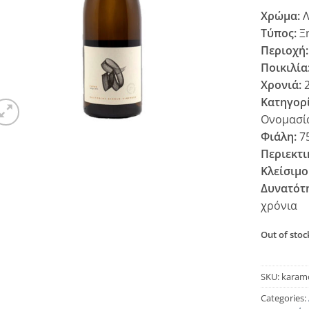
Χρώμα:
Λ
Τύπος:
Ξ
Περιοχή:
Ποικιλία
Χρονιά:
2
Κατηγορί
Ονομασί
Φιάλη:
7
Περιεκτι
Κλείσιμο
Δυνατότ
χρόνια
Out of stoc
SKU:
karam
Categories: