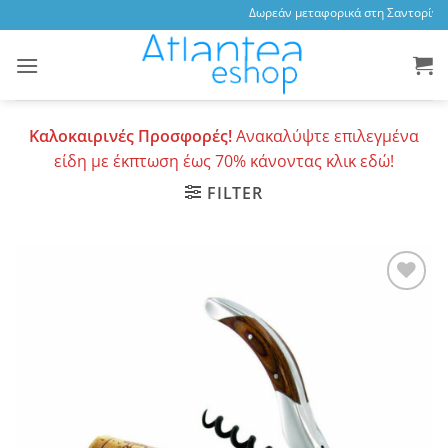
Skip
Δωρεάν μεταφορικά στη Σαντορίνη, 
to
content
Καλοκαιρινές Προσφορές!
Ανακαλύψτε επιλεγμένα
είδη με έκπτωση έως 70% κάνοντας κλικ εδώ!
FILTER
Add to
wishlist