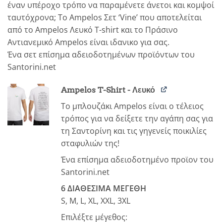
έναν υπέροχο τρόπο να παραμένετε άνετοι και κομψοί
ταυτόχρονα; To Ampelos Σετ ‘Vine’ που αποτελείται
από το Ampelos Λευκό T-shirt και το Πράσινο
Αντιανεμικό Ampelos είναι ιδανικο για σας.
Ένα σετ επίσημα αδειoδοτημένων προϊόντων του
Santorini.net
Ampelos T-Shirt - Λευκό
Το μπλουζάκι
Ampelos
είναι ο τέλειος
τρόπος για να δείξετε την αγάπη σας για
τη Σαντορίνη και τις γηγενείς ποικιλίες
σταφυλιών της!
Ένα επίσημα αδειοδοτημένο προϊον του
Santorini.net
6 ΔΙΑΘΕΣΙΜΑ ΜΕΓΕΘΗ
S, M, L, XL, ΧXL, 3XL
Επιλέξτε μέγεθος: