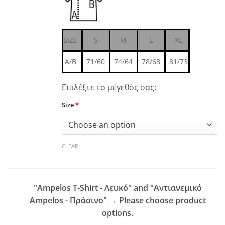
SIZE
S
M
L
XL
A/B
71/60
74/64
78/68
81/73
Επιλέξτε το μέγεθός σας:
Size
*
CLEAR
"Ampelos T-Shirt - Λευκό" and "Αντιανεμικό
Ampelos - Πράσινο"
→
Please choose product
options.