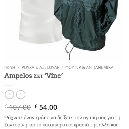
Home
/
ΡΟΥΧΑ & ΑΞΕΣΟΥΑΡ
/
ΦΟΥΤΕΡ & ΑΝΤΙΑΝΕΜΙΚΑ
Ampelos Σετ ‘Vine’
Original
Current
107.00
54.00
€
€
price
price
Ψάχνετε έναν τρόπο να δείξετε την αγάπη σας για τη
was:
is:
Σαντορίνη και τα καταπληκτικά κρασιά της αλλά και
€ 107.00.
€ 54.00.