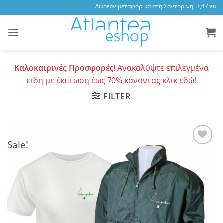
Skip
Δωρεάν μεταφορικά στη Σαντορίνη, 3,47 ευρώ 
to
content
Καλοκαιρινές Προσφορές!
Ανακαλύψτε επιλεγμένα
είδη με έκπτωση έως 70% κάνοντας κλικ εδώ!
FILTER
Sale!
Add to
wishlist