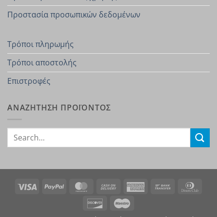
Προστασία προσωπικών δεδομένων
Τρόποι πληρωμής
Τρόποι αποστολής
Επιστροφές
ΑΝΑΖΗΤΗΣΗ ΠΡΟΪΟΝΤΟΣ
Search
for:
Visa
PayPal
MasterCard
Cash
American
Bank
Dinn
On
Express
Transfer
Club
Discover
Maestro
Delivery