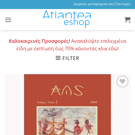
Skip
Δωρεάν μεταφορικά στη Σαντορίνη, 3
to
content
Καλοκαιρινές Προσφορές!
Ανακαλύψτε επιλεγμένα
είδη με έκπτωση έως 70% κάνοντας κλικ εδώ!
FILTER
Add to
wishlist