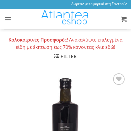
Skip
Δωρεάν μεταφορικά στη Σαντορίνη, 3
to
content
Καλοκαιρινές Προσφορές!
Ανακαλύψτε επιλεγμένα
είδη με έκπτωση έως 70% κάνοντας κλικ εδώ!
FILTER
Add to
wishlist