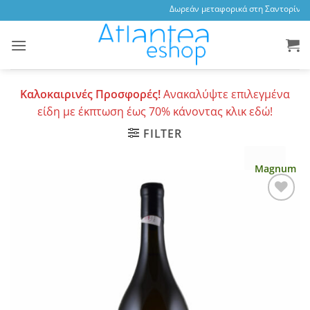
Skip
Δωρεάν μεταφορικά στη Σαντορίνη, 3
to
content
Καλοκαιρινές Προσφορές!
Ανακαλύψτε επιλεγμένα
είδη με έκπτωση έως 70% κάνοντας κλικ εδώ!
FILTER
Magnum
Add to
wishlist