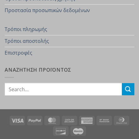
Προστασία προσωπικών δεδομένων
Τρόποι πληρωμής
Τρόποι αποστολής
Επιστροφές
ΑΝΑΖΗΤΗΣΗ ΠΡΟΪΟΝΤΟΣ
Search
for:
Visa
PayPal
MasterCard
Cash
American
Bank
Dinn
On
Express
Transfer
Club
Discover
Maestro
Delivery